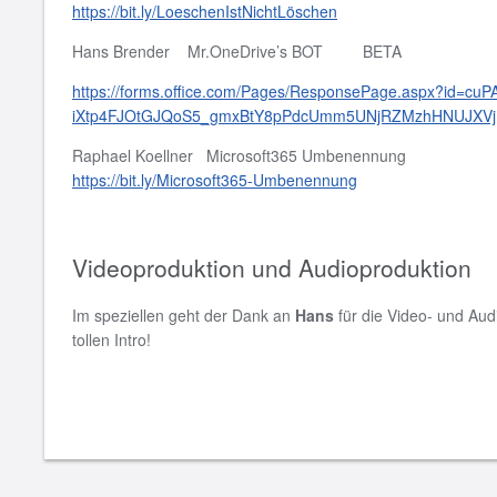
https://bit.ly/LoeschenIstNichtLöschen
Hans Brender Mr.OneDrive’s BOT BETA
https://forms.office.com/Pages/ResponsePage.aspx?id=cuP
iXtp4FJOtGJQoS5_gmxBtY8pPdcUmm5UNjRZMzhHNUJXV
Raphael Koellner Microsoft365 Umbenennung
https://bit.ly/Microsoft365-Umbenennung
Videoproduktion und Audioproduktion
Im speziellen geht der Dank an
Hans
für die Video- und Aud
tollen Intro!