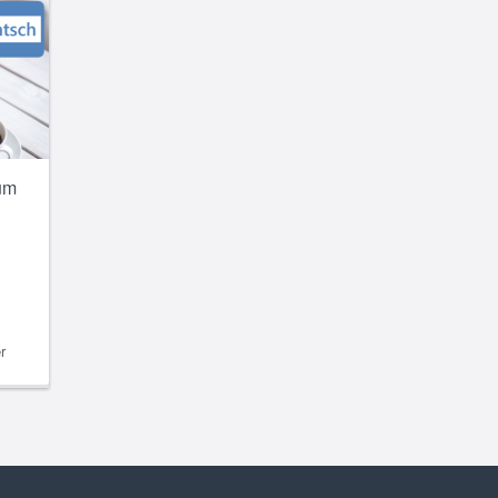
um
m
r