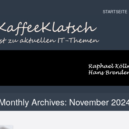
Menu
Skip to conten
STARTSEITE
Monthly Archives:
November 202