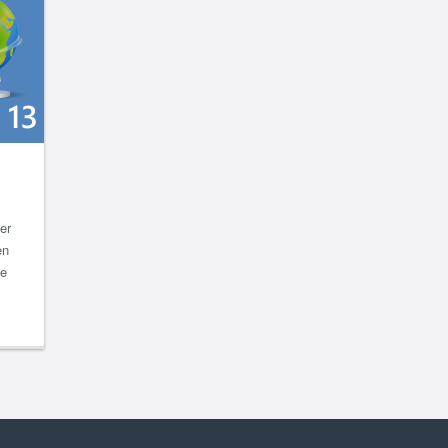
er
en
ie