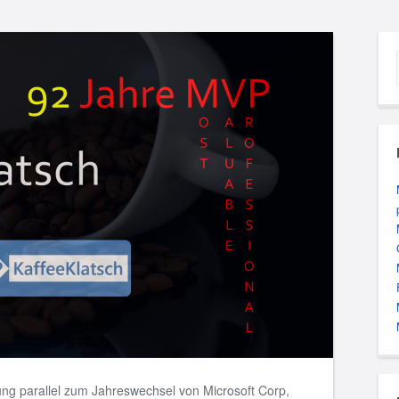
ng parallel zum Jahreswechsel von Microsoft Corp,