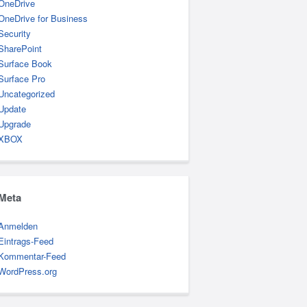
OneDrive
OneDrive for Business
Security
SharePoint
Surface Book
Surface Pro
Uncategorized
Update
Upgrade
XBOX
Meta
Anmelden
Eintrags-Feed
Kommentar-Feed
WordPress.org