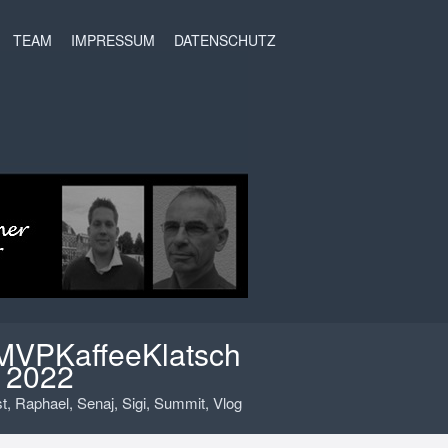
t
TEAM
IMPRESSUM
DATENSCHUTZ
 MVPKaffeeKlatsch
r 2022
t
,
Raphael
,
Senaj
,
Sigi
,
Summit
,
Vlog