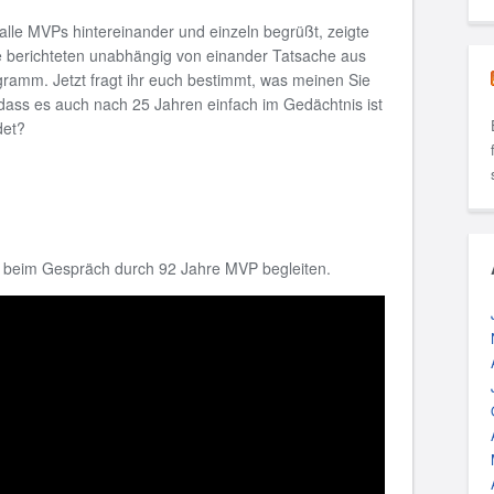
le MVPs hintereinander und einzeln begrüßt, zeigte
le berichteten unabhängig von einander Tatsache aus
ramm. Jetzt fragt ihr euch bestimmt, was meinen Sie
ass es auch nach 25 Jahren einfach im Gedächtnis ist
det?
s beim Gespräch durch 92 Jahre MVP begleiten.