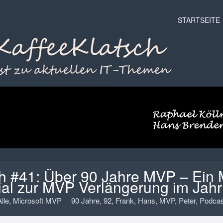
Menu
Skip to conten
STARTSEITE
h #41: Über 90 Jahre MVP – Ein
al zur MVP Verlängerung im Jah
lle
,
Microsoft MVP
90 Jahre
,
92
,
Frank
,
Hans
,
MVP
,
Peter
,
Podcas