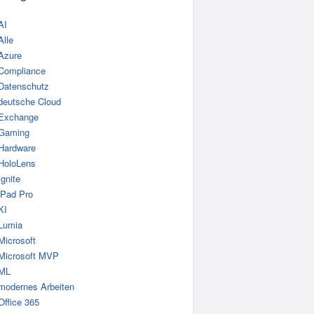
AI
Alle
Azure
Compliance
Datenschutz
deutsche Cloud
Exchange
Gaming
Hardware
HoloLens
Ignite
iPad Pro
KI
Lumia
Microsoft
Microsoft MVP
ML
modernes Arbeiten
Office 365