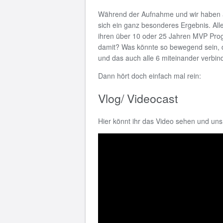
Während der Aufnahme und wir haben al
sich ein ganz besonderes Ergebnis. Al
ihren über 10 oder 25 Jahren MVP Prog
damit? Was könnte so bewegend sein, d
und das auch alle 6 miteinander verbin
Dann hört doch einfach mal rein:
Vlog/ Videocast
Hier könnt ihr das Video sehen und un