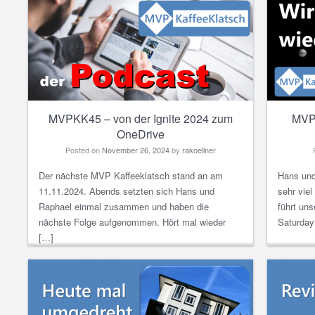
MVPKK45 – von der Ignite 2024 zum
MVP 
OneDrive
Posted on
November 26, 2024
by
rakoellner
Der nächste MVP Kaffeeklatsch stand an am
Hans und
11.11.2024. Abends setzten sich Hans und
sehr viel
Raphael einmal zusammen und haben die
führt un
nächste Folge aufgenommen. Hört mal wieder
Saturday
[…]