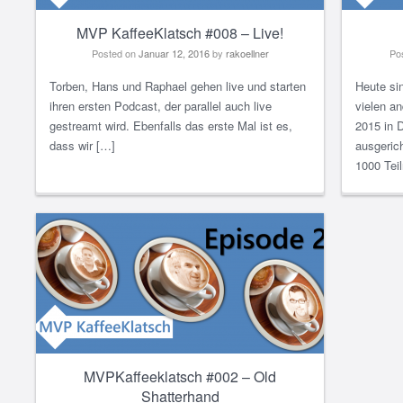
MVP KaffeeKlatsch #008 – Live!
Posted on
Januar 12, 2016
by
rakoellner
Po
Torben, Hans und Raphael gehen live und starten
Heute si
ihren ersten Podcast, der parallel auch live
vielen a
gestreamt wird. Ebenfalls das erste Mal ist es,
2015 in 
dass wir […]
ausgeric
1000 Tei
MVPKaffeeklatsch #002 – Old
Shatterhand