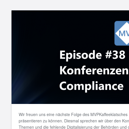
Wir freuen uns eine nächste Folge des MVPKaffeeklatsches
präsentieren zu können. Diesmal sprechen wir über den K
Themen und die fehlende Digitalisierung der Behörden und d