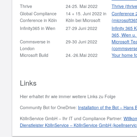
Thrive
24-25. Mai 2022
Thrive (thri
Global Compliance
14 + 15. Juni 2022 in
Conference 2
Conference in Köln
Köln bei Microsoft
(microsoft36
Infinity365 in Wien
27-29 Juni 2022
Infinity 365
365, Wien u. 
Commsverse in
29-30 Juni 2022
Microsoft T
London
(commsvers
Microsoft Build
24.-26.Mai 2022
Your home fo
Links
Hier erhaltet ihr wie immer weitere Links zu Folge
Community Bot for OneDrive:
Installation of the Bot – Hans 
KöllnService GmbH – Ihr IT und Compliance Partner:
Willko
Dienstleister KöllnService – KöllnService GmbH (koellnservi