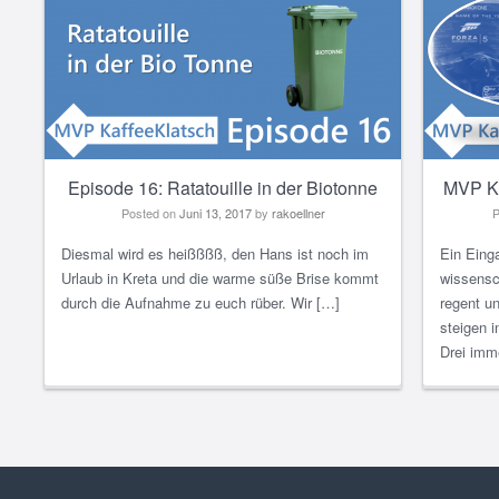
Episode 16: Ratatouille in der Biotonne
MVP Ka
Posted on
Juni 13, 2017
by
rakoellner
P
Diesmal wird es heißßßß, den Hans ist noch im
Ein Eing
Urlaub in Kreta und die warme süße Brise kommt
wissensc
durch die Aufnahme zu euch rüber. Wir […]
regent u
steigen i
Drei imme