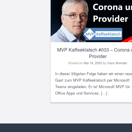
MVP Kaffeeklatsch #033 – Corona 
Provider
Posted on
Mai 18, 2020
by
Hans Brender
In dieser 33igsten Folge haben wir einen neu
Gast zum MVP Kaffeeklatsch per Microsoft
Teams eingeladen. Er ist Microsoft MVP für
Office Apps und Services, […]