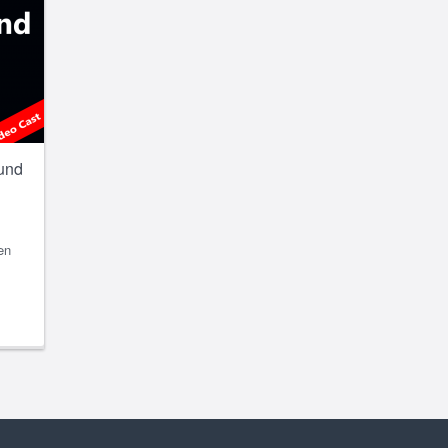
und
en